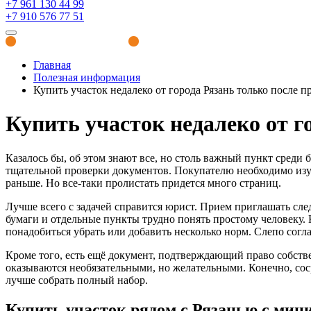
+7 961 130 44 99
+7 910 576 77 51
Полезная информация
Главная
Полезная информация
Купить участок недалеко от города Рязань только после 
Купить участок недалеко от г
Казалось бы, об этом знают все, но столь важный пункт среди 
тщательной проверки документов. Покупателю необходимо изу
раньше. Но все-таки пролистать придется много страниц.
Лучше всего с задачей справится юрист. Прием приглашать сл
бумаги и отдельные пункты трудно понять простому человеку. 
понадобиться убрать или добавить несколько норм. Слепо сог
Кроме того, есть ещё документ, подтверждающий право собств
оказываются необязательными, но желательными. Конечно, соср
лучше собрать полный набор.
Купить участок рядом с Рязанью с ми