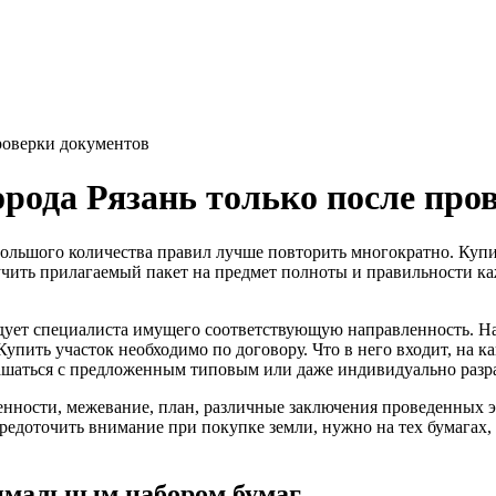
проверки документов
орода Рязань только после про
большого количества правил лучше повторить многократно. Купит
чить прилагаемый пакет на предмет полноты и правильности ка
едует специалиста имущего соответствующую направленность. Н
Купить участок необходимо по договору. Что в него входит, на 
лашаться с предложенным типовым или даже индивидуально разр
енности, межевание, план, различные заключения проведенных э
едоточить внимание при покупке земли, нужно на тех бумагах, 
нимальным набором бумаг