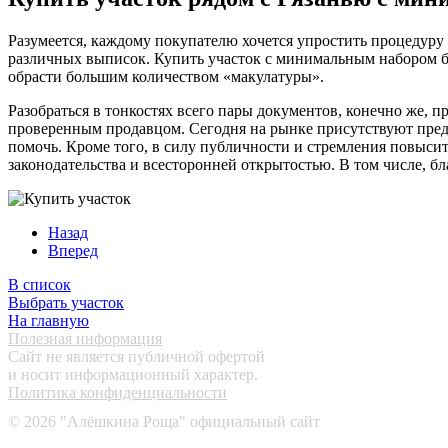
Разумеется, каждому покупателю хочется упростить процедуру 
различных выписок. Купить участок с минимальным набором бу
обрасти большим количеством «макулатуры».
Разобраться в тонкостях всего пары документов, конечно же, п
проверенным продавцом. Сегодня на рынке присутствуют пред
помочь. Кроме того, в силу публичности и стремления повыси
законодательства и всесторонней открытостью. В том числе, б
Назад
Вперед
В список
Выбрать участок
На главную
Полезная информация
Сайт не является публичной офертой
и носит информационный характер.
Политика конфиденциальности
©
2026
"Алёшкина Роща" официальный сайт