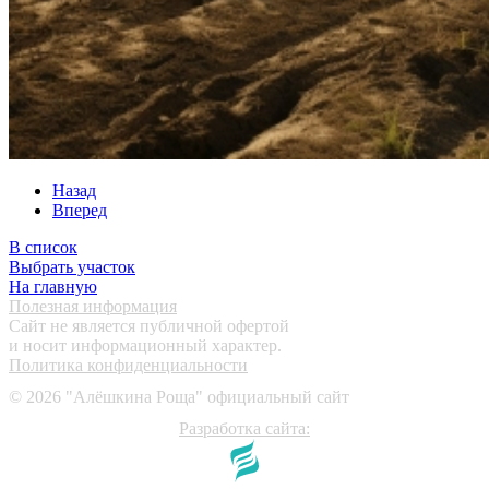
Назад
Вперед
В список
Выбрать участок
На главную
Полезная информация
Сайт не является публичной офертой
и носит информационный характер.
Политика конфиденциальности
©
2026
"Алёшкина Роща" официальный сайт
Разработка сайта: