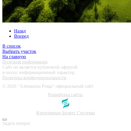
Назад
Вперед
В список
Выбрать участок
На главную
Полезная информация
Сайт не является публичной офертой
и носит информационный характер.
Политика конфиденциальности
©
2026
"Алёшкина Роща" официальный сайт
Разработка сайта:
Креативные Бизнес Системы
Задать вопрос