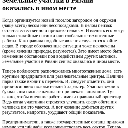
Земельные участки в Рязани
оказались в ином месте
Когда организуется новый поселок загородом он окружен
(чаще всего) лесом или лесопосадками. В целом пейзаж
остается естественно и привлекательным. Изменить его могут
только стихийные натиски или глобальные техногенные
работы. Как правила подобные явления случаются крайне
редко. В городе обозначенные ситуации тоже исключены
(кроме явления природы, разумеется). Зато имеет место быть
изменение обстановки под воздействием других мотивов.
Земельные участки в Рязани сейчас оказались в ином месте.
Теперь поблизости расположились многоэтажные дома, есть
крупные предприятия или развлекательные центры. Наличие
парка также входит в перечень. И, следует отметить, они
привносят явно положительный характер. Участки земли в
буквальном смысле начинают привлекать внимание. Тут
важно, чтобы внешние работы имели правильный ориентир.
Ведь когда участники стремятся улучшить среду обитания
человека им это удается. А вот желание добиться других
результатов, напротив, ухудшают общий показатель.
Предприниматели, а также государственные органы приложи
немало усилий дабы усовершенствовать весь сектор. Теперь